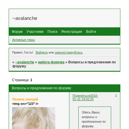
~avalanche
Форум
Участники
Поиск
Регистрация
Войти
Активные темы
Привет, Гость!
Войдите
или
зарегистрируйтесь
.
»
~avalanche
»
работа форума
»
Вопросы и предложения по
форуму
Страница:
1
Вопросы и предложения по форуму
Поделиться
2010-
1
Лавина эмоций
01-31 19:02:25
<img src="123" />
Здесь Ваши
вопросы и
предложения по
форуму.